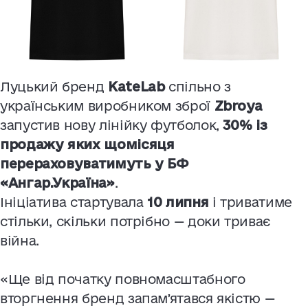
Луцький бренд
KateLab
спільно з
українським виробником зброї
Zbroya
запустив нову лінійку футболок,
30% із
продажу яких щомісяця
перераховуватимуть у БФ
«Ангар.Україна»
.
Ініціатива стартувала
10 липня
і триватиме
стільки, скільки потрібно — доки триває
війна.
«Ще від початку повномасштабного
вторгнення бренд запамʼятався якістю —