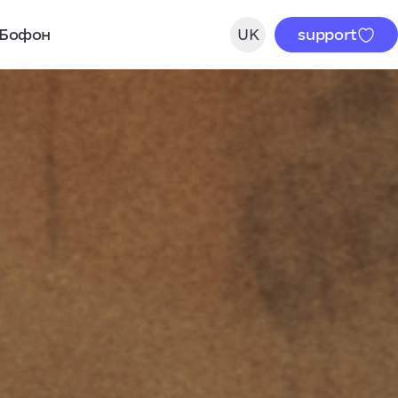
Бофон
UK
support