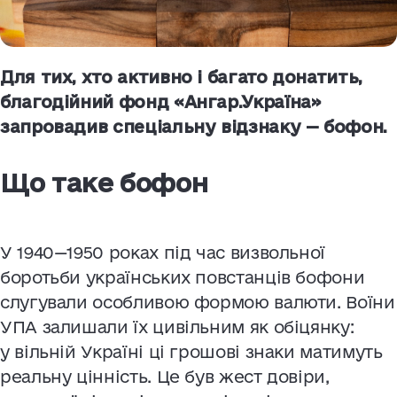
Для тих, хто активно і багато донатить,
благодійний фонд «Ангар.Україна»
запровадив спеціальну відзнаку — бофон.
Що таке бофон
У 1940—1950 роках під час визвольної
боротьби українських повстанців бофони
слугували особливою формою валюти. Воїни
УПА залишали їх цивільним як обіцянку:
у вільній Україні ці грошові знаки матимуть
реальну цінність. Це був жест довіри,