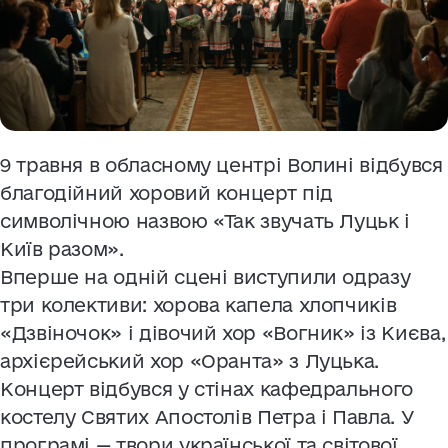
9 травня в обласному центрі Волині відбувся
благодійний хоровий концерт під
символічною назвою «Так звучать Луцьк і
Київ разом».
Вперше на одній сцені виступили одразу
три колективи: хорова капела хлопчиків
«Дзвіночок» і дівочий хор «Вогник» із Києва,
архієрейський хор «Оранта» з Луцька.
Концерт відбувся у стінах кафедрального
костелу Святих Апостолів Петра і Павла. У
програмі — твори української та світової